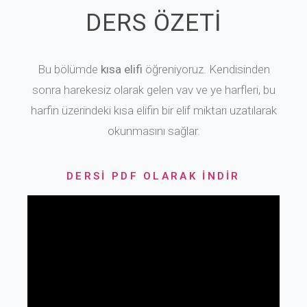
DERS ÖZETİ
Bu bölümde
kısa elifi
öğreniyoruz. Kendisinden
sonra harekesiz olarak gelen vav ve ye harfleri, bu
harfin üzerindeki kısa elifin bir elif miktarı uzatılarak
okunmasını sağlar.
DERSİ PDF OLARAK İNDİR