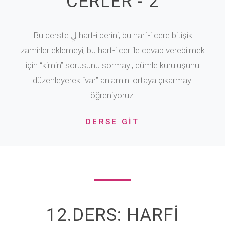
CERLER - 2
Bu derste لِ harf-i cerini, bu harf-i cere bitişik
zamirler eklemeyi, bu harf-i cer ile cevap verebilmek
için “kimin” sorusunu sormayı, cümle kuruluşunu
düzenleyerek “var” anlamını ortaya çıkarmayı
öğreniyoruz.
DERSE GİT
12.DERS: HARFİ