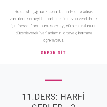
Bu derste فِي harf-i cerini, bu harf-i cere bitişik
zamirler eklemeyi, bu harf-i cer ile cevap verebilmek
için “nerede” sorusunu sormayı, cümle kuruluşunu
düzenleyerek “var” anlamını ortaya çıkarmayı
öğreniyoruz.
DERSE GİT
11.DERS: HARFİ