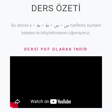
DERS ÖZETİ
Bu derste
ص – ض – ط – ظ – ء
harflerini, bunların
birbirleri ile bitiştirilmelerini öğreniyoruz.
DERSİ PDF OLARAK İNDİR