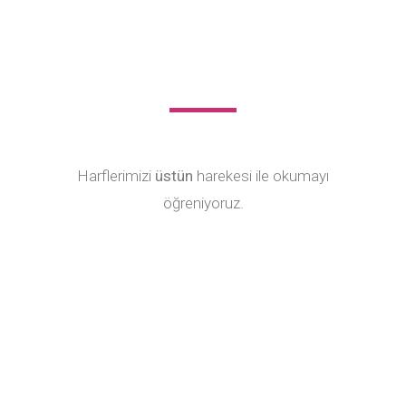
Harflerimizi
üstün
harekesi ile okumayı
öğreniyoruz.